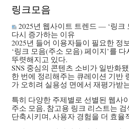
릭
링크모음
트
렌
드
분
2025년 웹사이트 트렌드 — ‘링크
석
다시 증가하는 이유
—
2026
2025년 들어 이용자들이 필요한 정
년
‘링크 모음(주소 모음) 페이지’를 
강
뚜렷해지고 있다.
남
유
SNS 중심의 콘텐츠 소비가 일반화
흥
한 번에 정리해주는 큐레이션 기반 링크 
시
장
가 오히려 실용성 면에서 재평가받는
이
주
특히 다양한 주제별로 선별된 웹사이
목
하
주소 모음, 참고용 링크 리스트는 검
는
단축시키며, 사용자 경험을 더 효율
변
화