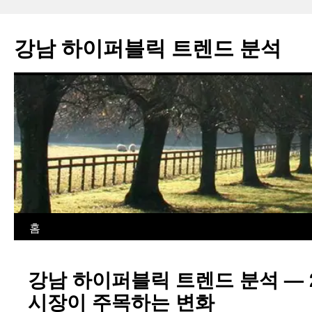
컨
텐
강남 하이퍼블릭 트렌드 분석
츠
로
건
너
뛰
기
홈
강남 하이퍼블릭 트렌드 분석 — 
시장이 주목하는 변화