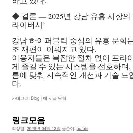
하고 있다.
◆ 결론 — 2025년 강남 유흥 시장의
라이버시’
강남 하이퍼블릭 중심의 유흥 문화는
조 재편이 이뤄지고 있다.
이용자들은 복잡한 절차 없이 프라
게 즐길 수 있는 시스템을 선호하며,
름에 맞춰 지속적인 개선과 기술 도
다.
강
카테고리:
Blog
|
에 댓글 닫힘
남
하
이
링크모음
퍼
블
작성일:
2026년 04월 13일
글쓴이:
admin